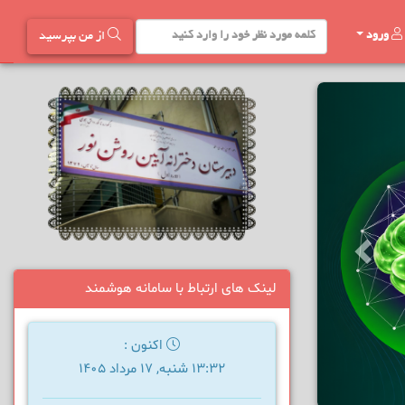
ورود
از من بپرسید
لینک های ارتباط با سامانه هوشمند
اکنون :
13:32 شنبه, 17 مرداد 1405